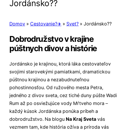
Jordánsko??
Domov
»
Cestovanie?✈️
»
Svet?
»
Jordánsko??
Dobrodružstvo v krajine
púštnych divov a histórie
Jordánsko je krajinou, ktorá láka cestovateľov
svojimi starovekými pamiatkami, dramatickou
púštnou krajinou a nezabudnuteľnou
pohostinnosťou. Od ružového mesta Petra,
jedného z divov sveta, cez tiché duny púšte Wadi
Rum až po osviežujúce vody Mŕtveho mora –
každý kúsok Jordánska ponúka príbeh a
dobrodružstvo. Na blogu
Na Kraj Sveta
vás
vezmem tam, kde história ožíva a príroda vás