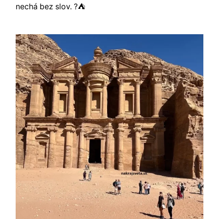
nechá bez slov. ?️⛺