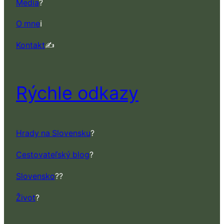
Media
?
O mne
ℹ️
Kontakt
✍️
Rýchle odkazy
Hrady na Slovensku
?
Cestovateľský blog
?
Slovensko
??
Život
?