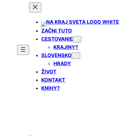
Prejsť
na
obsah
ZAČNI TUTO
CESTOVANIE
KRAJINY?
SLOVENSKO
HRADY
ŽIVOT
KONTAKT
KNIHY?