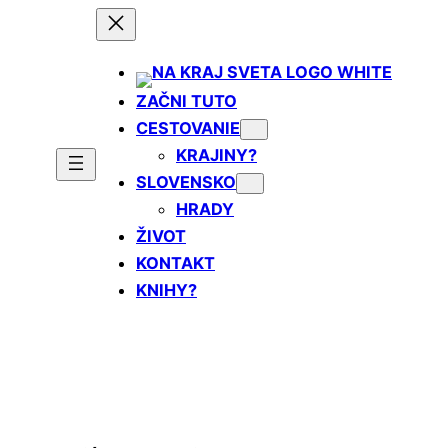
Prejsť
na
obsah
ZAČNI TUTO
CESTOVANIE
KRAJINY?
SLOVENSKO
HRADY
ŽIVOT
KONTAKT
KNIHY?