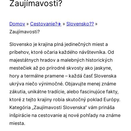
Zaujímavosti?
Domov
»
Cestovanie?✈️
»
Slovensko??
»
Zaujímavosti?
Slovensko je krajina plná jedinečných miest a
príbehov, ktoré očaria každého návštevníka. Od
majestátnych hradov a malebných historických
mestečiek až po prírodné skvosty ako jaskyne,
hory a termálne pramene – každá časť Slovenska
ukrýva niečo výnimočné. Objavujte menej známe
zákutia, unikátne tradície, alebo fascinujúce fakty,
ktoré z tejto krajiny robia skutočný poklad Európy.
Kategória „Zaujímavosti Slovenska“ vám prináša
inšpirácie na cestovanie aj nové pohľady na známe
miesta.