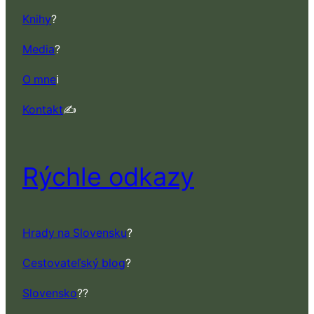
Knihy
?
Media
?
O mne
ℹ️
Kontakt
✍️
Rýchle odkazy
Hrady na Slovensku
?
Cestovateľský blog
?
Slovensko
??