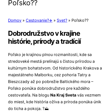
Poľsko??
Domov
»
Cestovanie?✈️
»
Svet?
»
Poľsko??
Dobrodružstvo v krajine
histórie, prírody a tradícií
Poľsko je krajinou plnou rozmanitosti, kde sa
stredoveké mestá prelínajú s čistou prírodou a
kultúrnym bohatstvom. Od historického Krakova a
majestátneho Malborku, cez pohoria Tatry a
Bieszczady až po pobrežie Baltického mora –
Poľsko ponúka dobrodružstvo pre každého
cestovateľa. Na blogu
Na Kraj Sveta
vás vezmem
do miest, kde história ožíva a príroda ponúka únik
do ticha a pokoja. ?⛰️