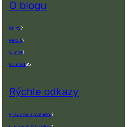
O blogu
Knihy
?
Media
?
O mne
ℹ️
Kontakt
✍️
Rýchle odkazy
Hrady na Slovensku
?
Cestovateľský blog
?