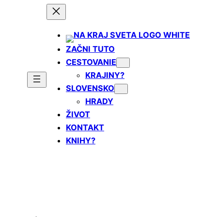
Prejsť
na
obsah
ZAČNI TUTO
CESTOVANIE
KRAJINY?
SLOVENSKO
HRADY
ŽIVOT
KONTAKT
KNIHY?