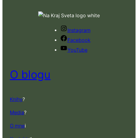
Instagram
Facebook
YouTube
O blogu
Knihy
?
Media
?
O mne
ℹ️