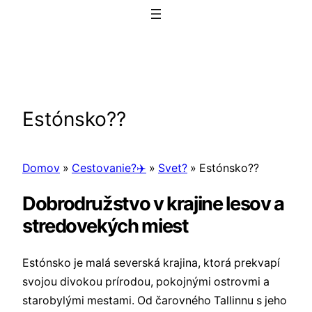
Prejsť
na
obsah
Estónsko??
Domov
»
Cestovanie?✈️
»
Svet?
»
Estónsko??
Dobrodružstvo v krajine lesov a
stredovekých miest
Estónsko je malá severská krajina, ktorá prekvapí
svojou divokou prírodou, pokojnými ostrovmi a
starobylými mestami. Od čarovného Tallinnu s jeho