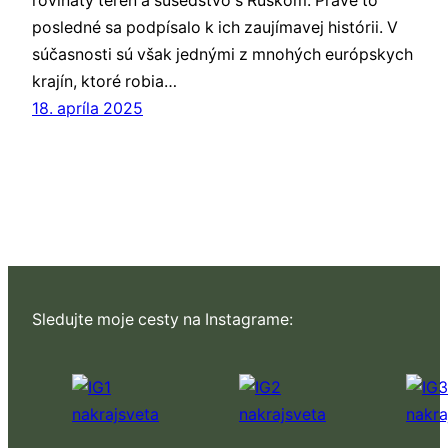
rovinatý terén a susedstvo s Ruskom. Práve to
posledné sa podpísalo k ich zaujímavej histórii. V
súčasnosti sú však jednými z mnohých európskych
krajín, ktoré robia…
18. apríla 2025
Sledujte moje cesty na Instagrame: