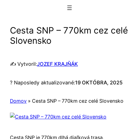
Prejsť
na
obsah
Cesta SNP – 770km cez celé
Slovensko
✍️ Vytvoril:
JOZEF KRAJŇÁK
? Naposledy aktualizované:
19 OKTÓBRA, 2025
Domov
»
Cesta SNP – 770km cez celé Slovensko
Cesta SNP je 770km dlhá diaľková trasa,