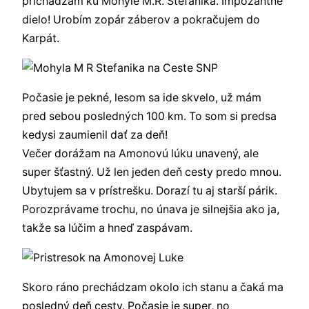
prichádzam ku Mohyle M.R. Štefánika. Impozantné
dielo! Urobím zopár záberov a pokračujem do
Karpát.
Počasie je pekné, lesom sa ide skvelo, už mám
pred sebou posledných 100 km. To som si predsa
kedysi zaumienil dať za deň!
Večer dorážam na Amonovú lúku unavený, ale
super šťastný. Už len jeden deň cesty predo mnou.
Ubytujem sa v prístrešku. Dorazí tu aj starší párik.
Porozprávame trochu, no únava je silnejšia ako ja,
takže sa lúčim a hneď zaspávam.
Skoro ráno prechádzam okolo ich stanu a čaká ma
posledný deň cesty. Počasie je super, no