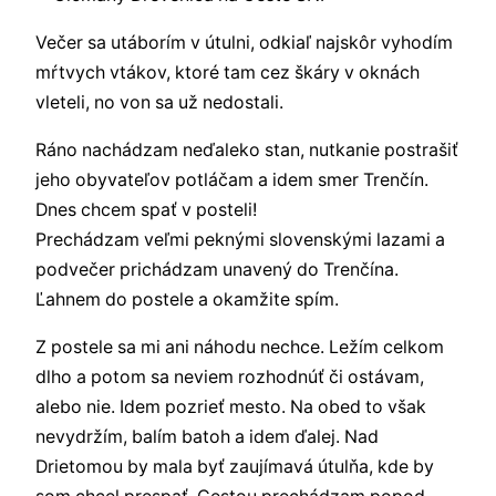
Večer sa utáborím v útulni, odkiaľ najskôr vyhodím
mŕtvych vtákov, ktoré tam cez škáry v oknách
vleteli, no von sa už nedostali.
Ráno nachádzam neďaleko stan, nutkanie postrašiť
jeho obyvateľov potláčam a idem smer Trenčín.
Dnes chcem spať v posteli!
Prechádzam veľmi peknými slovenskými lazami a
podvečer prichádzam unavený do Trenčína.
Ľahnem do postele a okamžite spím.
Z postele sa mi ani náhodu nechce. Ležím celkom
dlho a potom sa neviem rozhodnúť či ostávam,
alebo nie. Idem pozrieť mesto. Na obed to však
nevydržím, balím batoh a idem ďalej. Nad
Drietomou by mala byť zaujímavá útulňa, kde by