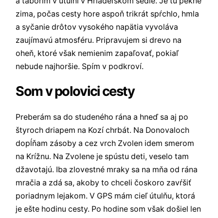
a táborím v útulni v Hriadeľskom sedle. Je tu pekne
zima, počas cesty hore aspoň trikrát spŕchlo, hmla
a syčanie drôtov vysokého napätia vyvoláva
zaujímavú atmosféru. Pripravujem si drevo na
oheň, ktoré však nemienim zapaľovať, pokiaľ
nebude najhoršie. Spím v podkroví.
Som v polovici cesty
Preberám sa do studeného rána a hneď sa aj po
štyroch driapem na Kozí chrbát. Na Donovaloch
dopĺňam zásoby a cez vrch Zvolen idem smerom
na Krížnu. Na Zvolene je spústu deti, veselo tam
džavotajú. Iba zlovestné mraky sa na mňa od rána
mračia a zdá sa, akoby to chceli čoskoro zavŕšiť
poriadnym lejakom. V GPS mám cieľ útulňu, ktorá
je ešte hodinu cesty. Po hodine som však došiel len