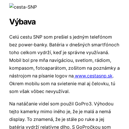
Výbava
Celú cestu SNP som prešiel s jedným telefónom
bez power-banky. Batéria v dnešných smartfónoch
toho celkom vydrží, keď je správne využívaná.
Mobil bol pre mňa navigáciou, svetlom, rádiom,
kompasom, fotoaparátom, zošitom na poznámky a
nástrojom na písanie logov na
www.cestasnp.sk
.
Okrem mobilu som na svietenie mal aj čelovku, tú
som však vôbec nevyužíval.
Na natáčanie videí som použil GoPro3. Výhodou
tejto kamerky mimo iného je, že je malá a nemá
display. To znamená, že je stále po ruke a jej
batéria vydrží relatívne dlho. S GoPročkou som