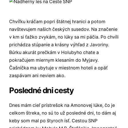
Chvíľku kráčam popri štátnej hranici a potom
navštevujem našich českých susedov. Na značenie
v km si ťažko zvykám, no lúky sa mi páčia. Po chvíli
prichádza stúpanie a krásny výhľad z Javoriny.
Búrku akurát prečkám v Holubyho chate a
pokračujem miernym klesaním do Myjavy.
Čašníčka ma ubytuje v miestnom hoteli a opäť
zaspávam ani neviem ako.
Posledné dni cesty
Dnes mám cieľ prístrešok na Amonovej lúke, čo je
celkom štreka, no sú to už posledné dni, to dám aj
keby som mal po štyroch ísť. Cestou SNP