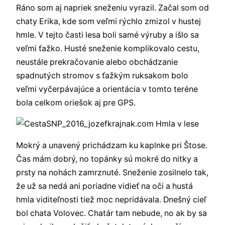
Ráno som aj napriek sneženiu vyrazil. Začal som od
chaty Erika, kde som veľmi rýchlo zmizol v hustej
hmle. V tejto časti lesa boli samé výruby a išlo sa
veľmi ťažko. Husté sneženie komplikovalo cestu,
neustále prekračovanie alebo obchádzanie
spadnutých stromov s ťažkým ruksakom bolo
veľmi vyčerpávajúce a orientácia v tomto teréne
bola celkom oriešok aj pre GPS.
Mokrý a unavený prichádzam ku kaplnke pri Štose.
Čas mám dobrý, no topánky sú mokré do nitky a
prsty na nohách zamrznuté. Sneženie zosilnelo tak,
že už sa nedá ani poriadne vidieť na oči a hustá
hmla viditeľnosti tiež moc nepridávala. Dnešný cieľ
bol chata Volovec. Chatár tam nebude, no ak by sa