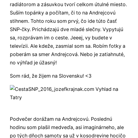
radiátorom a zásuvkou tvorí celkom útulné miesto.
Suším topánky a počítam, či to na Andrejcovú
stihnem. Tohto roku som prvý, čo ide túto časť
SNP-čky. Prichádzajú dve mladé slečny. Vypytujú
sa, rozprávam im o ceste. Jeeej, vy budete v
televízii. Ale kdeže, zasmial som sa. Robím fotky a
poberám sa smer Andrejcová. Nebo je zatiahnuté,
no výhľad je úžasný!
Som rád, že žijem na Slovensku! <3
Podvečer dorážam na Andrejcovú. Poslednú
hodinu som plašil medveďa, asi imaginárneho, ale
po tých dňoch samoty sa už v kosodrevine hocičo