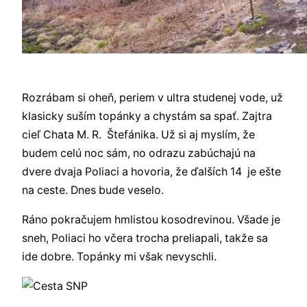
Rozrábam si oheň, periem v ultra studenej vode, už
klasicky suším topánky a chystám sa spať. Zajtra
cieľ Chata M. R. Štefánika. Už si aj myslím, že
budem celú noc sám, no odrazu zabúchajú na
dvere dvaja Poliaci a hovoria, že ďalších 14 je ešte
na ceste. Dnes bude veselo.
Ráno pokračujem hmlistou kosodrevinou. Všade je
sneh, Poliaci ho včera trocha preliapali, takže sa
ide dobre. Topánky mi však nevyschli.