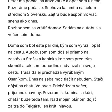
Peter ma počkal na križovatke a opäť som u neho.
Pozeráme počasie. Snehová kalamita na celom
strednom Slovensku. Zajtra bude aspoň 3x viac
snehu ako dnes.
Rozhodnem sa vrátiť domov. Sadám na autobus a
večer spím doma.
Doma som bol ešte pár dní, kým som vyrazil opäť
na cestu. Autobusom som došiel priamo na
zastávku Stošská kaplnka kde som pred tým
skončil a tak som pohodlne nadviazal na svoju
cestu. Trasa ďalej prechádza vyrúbaným
Osaníkom. Dnes na seba moc tlačiť nebudem. Stačí
dôjsť na chatu Volovec. Prichádzam večer,
príjemne unavený. Pozerám, z komína sa kúri,
chatár bude teda tam. Nad mojím plánom dôjsť
zajtra do Telgártu len krúti hlavou.