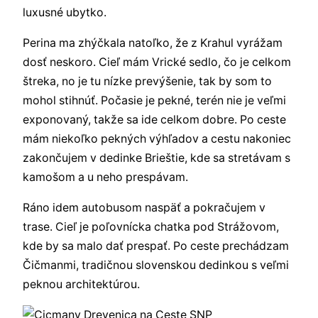
luxusné ubytko.
Perina ma zhýčkala natoľko, že z Krahul vyrážam
dosť neskoro. Cieľ mám Vrické sedlo, čo je celkom
štreka, no je tu nízke prevýšenie, tak by som to
mohol stihnúť. Počasie je pekné, terén nie je veľmi
exponovaný, takže sa ide celkom dobre. Po ceste
mám niekoľko pekných výhľadov a cestu nakoniec
zakončujem v dedinke Brieštie, kde sa stretávam s
kamošom a u neho prespávam.
Ráno idem autobusom naspäť a pokračujem v
trase. Cieľ je poľovnícka chatka pod Strážovom,
kde by sa malo dať prespať. Po ceste prechádzam
Čičmanmi, tradičnou slovenskou dedinkou s veľmi
peknou architektúrou.