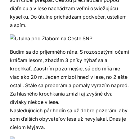
som chcel prespať. Cestou prechádzam popod
diaľnicu a v lese nachádzam veľmi osviežujúcu
kyseľku. Do útulne prichádzam podvečer, usteliem
a spím.
Budím sa do príjemného rána. S rozospatými očami
kráčam lesom, zbadám 3 pníky hýbať sa a
krochkať. Zaostrím pozornejšie, sú odo mňa nie
viac ako 20 m. Jeden zmizol hneď v lese, no 2 ešte
ostali. Stále sa preberám a pomaly vyrazím napred.
Za hlasného krochkania zmizli aj zvyšné dva
diviaky niekde v lese.
Nasledujúcich pár hodín sa už dobre pozerám, aby
som ďalších obyvateľov lesa už nevyľakal. Dnes je
cieľom Myjava.