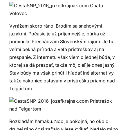
Vyrážam skoro ráno. Brodím sa snehovými
jazykmi. Počasie je už príjemnejšie, búrka už
pominula. Prechádzam Slovenským rajom. Je tu
veľmi pekná príroda a veľa prístreškov aj na
prespanie. Z internetu však viem o jednej búde, v
ktorej sa dá prespať, takže môj cieľ je dnes jasný.
Stav búdy ma však prinútil hľadať iné alternatívy,
takže nakoniec ostávam v prístrešku priamo nad
Telgártom.
Rozkladám hamaku. Noc je pokojná, no okolo
druhej ráno čosi začalo v lese kvíkať. Nedalo mi to