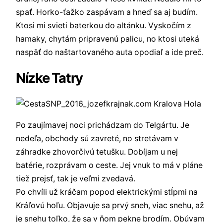
spať. Horko-ťažko zaspávam a hneď sa aj budím.
Ktosi mi svieti baterkou do altánku. Vyskočím z
hamaky, chytám pripravenú palicu, no ktosi uteká
naspäť do naštartovaného auta opodiaľ a ide preč.
Nízke Tatry
Po zaujímavej noci prichádzam do Telgártu. Je
nedeľa, obchody sú zavreté, no stretávam v
záhradke zhovorčivú tetušku. Dobíjam u nej
batérie, rozprávam o ceste. Jej vnuk to má v pláne
tiež prejsť, tak je veľmi zvedavá.
Po chvíli už kráčam popod elektrickými stĺpmi na
Kráľovú hoľu. Objavuje sa prvý sneh, viac snehu, až
je snehu toľko, že sa v ňom pekne brodím. Obúvam