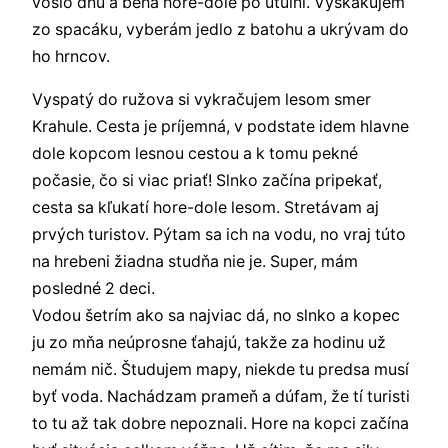
vošlo dnu a behá hore-dole po útulni. Vyskakujem
zo spacáku, vyberám jedlo z batohu a ukrývam do
ho hrncov.
Vyspatý do ružova si vykračujem lesom smer
Krahule. Cesta je príjemná, v podstate idem hlavne
dole kopcom lesnou cestou a k tomu pekné
počasie, čo si viac priať! Slnko začína pripekať,
cesta sa kľukatí hore-dole lesom. Stretávam aj
prvých turistov. Pýtam sa ich na vodu, no vraj túto
na hrebeni žiadna studňa nie je. Super, mám
posledné 2 deci.
Vodou šetrím ako sa najviac dá, no slnko a kopec
ju zo mňa neúprosne ťahajú, takže za hodinu už
nemám nič. Študujem mapy, niekde tu predsa musí
byť voda. Nachádzam prameň a dúfam, že tí turisti
to tu až tak dobre nepoznali. Hore na kopci začína