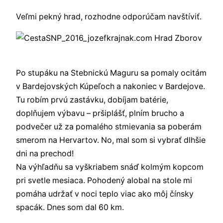
Veľmi pekný hrad, rozhodne odporúčam navštíviť.
Po stupáku na Stebnickú Maguru sa pomaly ocitám
v Bardejovských Kúpeľoch a nakoniec v Bardejove.
Tu robím prvú zastávku, dobíjam batérie,
doplňujem výbavu – pršiplášť, plním brucho a
podvečer už za pomalého stmievania sa poberám
smerom na Hervartov. No, mal som si vybrať dlhšie
dni na prechod!
Na výhľadňu sa vyškriabem snáď kolmým kopcom
pri svetle mesiaca. Pohodený alobal na stole mi
pomáha udržať v noci teplo viac ako môj čínsky
spacák. Dnes som dal 60 km.