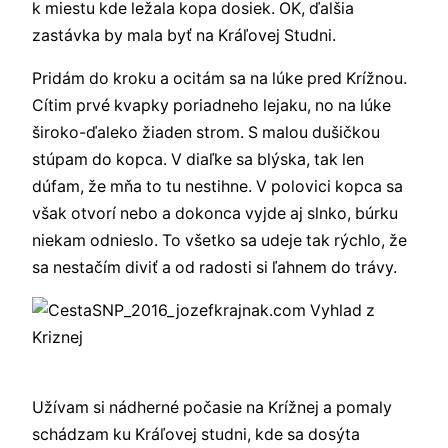
k miestu kde ležala kopa dosiek. OK, ďalšia
zastávka by mala byť na Kráľovej Studni.
Pridám do kroku a ocitám sa na lúke pred Krížnou.
Cítim prvé kvapky poriadneho lejaku, no na lúke
široko-ďaleko žiaden strom. S malou dušičkou
stúpam do kopca. V diaľke sa blýska, tak len
dúfam, že mňa to tu nestihne. V polovici kopca sa
však otvorí nebo a dokonca vyjde aj slnko, búrku
niekam odnieslo. To všetko sa udeje tak rýchlo, že
sa nestačím diviť a od radosti si ľahnem do trávy.
Užívam si nádherné počasie na Krížnej a pomaly
schádzam ku Kráľovej studni, kde sa dosýta