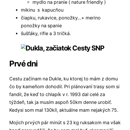
mydlo na pranie ( nature friendly )
mikinu s kapucňou
čiapku, rukavice, ponožky…+ merino
ponožky na spanie
šušťáky, rifle a 3 tričká.
Prvé dni
Cestu začínam na Dukle, ku ktorej to mám z domu
čo by kameňom dohodil. Pri plánovaní trasy som si
fandil, že keď to chlapík v r. 1993 dal celé za
týždeň, tak ja musím aspoň 50km denne urobiť.
Kedysi som mal 130kíl, aktuálne mam nejakých 75.
Mojich prvých pár minút s 23 kg ruksakom ma však