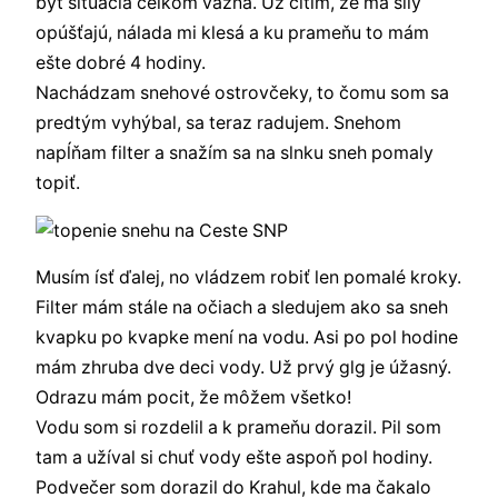
byť situácia celkom vážna. Už cítim, že ma sily
opúšťajú, nálada mi klesá a ku prameňu to mám
ešte dobré 4 hodiny.
Nachádzam snehové ostrovčeky, to čomu som sa
predtým vyhýbal, sa teraz radujem. Snehom
napĺňam filter a snažím sa na slnku sneh pomaly
topiť.
Musím ísť ďalej, no vládzem robiť len pomalé kroky.
Filter mám stále na očiach a sledujem ako sa sneh
kvapku po kvapke mení na vodu. Asi po pol hodine
mám zhruba dve deci vody. Už prvý glg je úžasný.
Odrazu mám pocit, že môžem všetko!
Vodu som si rozdelil a k prameňu dorazil. Pil som
tam a užíval si chuť vody ešte aspoň pol hodiny.
Podvečer som dorazil do Krahul, kde ma čakalo