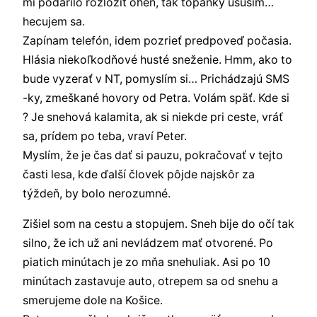
mi podarilo rozložiť oheň, tak topánky usuším…
hecujem sa.
Zapínam telefón, idem pozrieť predpoveď počasia.
Hlásia niekoľkodňové husté sneženie. Hmm, ako to
bude vyzerať v NT, pomyslím si… Prichádzajú SMS
-ky, zmeškané hovory od Petra. Volám späť. Kde si
? Je snehová kalamita, ak si niekde pri ceste, vráť
sa, prídem po teba, vraví Peter.
Myslím, že je čas dať si pauzu, pokračovať v tejto
časti lesa, kde ďalší človek pôjde najskôr za
týždeň, by bolo nerozumné.
Zišiel som na cestu a stopujem. Sneh bije do očí tak
silno, že ich už ani nevládzem mať otvorené. Po
piatich minútach je zo mňa snehuliak. Asi po 10
minútach zastavuje auto, otrepem sa od snehu a
smerujeme dole na Košice.