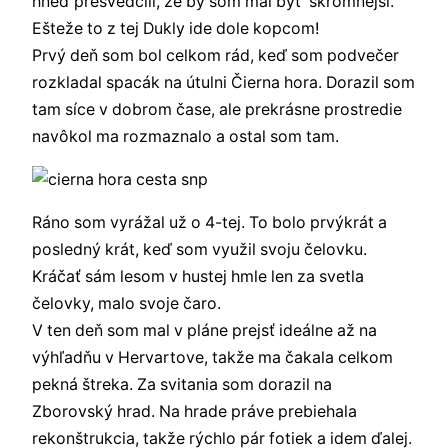
hneď presvedčili, že by som mal byť skromnejší.
Ešteže to z tej Dukly ide dole kopcom!
Prvý deň som bol celkom rád, keď som podvečer
rozkladal spacák na útulni Čierna hora. Dorazil som
tam síce v dobrom čase, ale prekrásne prostredie
navôkol ma rozmaznalo a ostal som tam.
Ráno som vyrážal už o 4-tej. To bolo prvýkrát a
posledný krát, keď som využil svoju čelovku.
Kráčať sám lesom v hustej hmle len za svetla
čelovky, malo svoje čaro.
V ten deň som mal v pláne prejsť ideálne až na
výhľadňu v Hervartove, takže ma čakala celkom
pekná štreka. Za svitania som dorazil na
Zborovský hrad. Na hrade práve prebiehala
rekonštrukcia, takže rýchlo pár fotiek a idem ďalej.