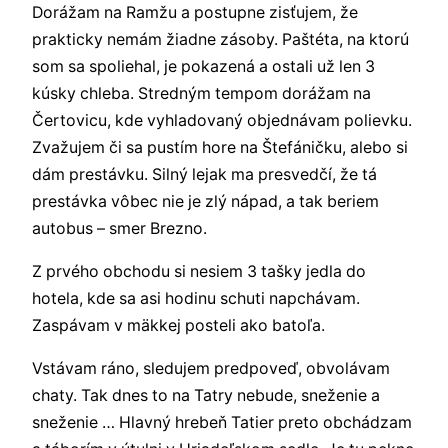
Dorážam na Ramžu a postupne zisťujem, že
prakticky nemám žiadne zásoby. Paštéta, na ktorú
som sa spoliehal, je pokazená a ostali už len 3
kúsky chleba. Stredným tempom dorážam na
Čertovicu, kde vyhladovaný objednávam polievku.
Zvažujem či sa pustím hore na Štefáničku, alebo si
dám prestávku. Silný lejak ma presvedčí, že tá
prestávka vôbec nie je zlý nápad, a tak beriem
autobus – smer Brezno.
Z prvého obchodu si nesiem 3 tašky jedla do
hotela, kde sa asi hodinu schuti napchávam.
Zaspávam v mäkkej posteli ako batoľa.
Vstávam ráno, sledujem predpoveď, obvolávam
chaty. Tak dnes to na Tatry nebude, sneženie a
sneženie … Hlavný hrebeň Tatier preto obchádzam