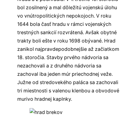
bol zosilnený a mal dôležitú vojenskú úlohu
vo vnútropolitických nepokojoch. V roku
1644 bola časť hradu v rámci vojenských
trestných sankcií rozvrátená. Avšak obytné
trakty boli ešte v roku 1698 obývané. Hrad
zanikol najpravdepodobnejšie až začiatkom
18. storočia. Stavby prvého nádvoria sa
nezachovali a z druhého nádvoria sa
zachoval iba jeden múr priechodnej veže.
Južne od stredovekého paláca sa zachovali
tri miestnosti s valenou klenbou a obvodové
murivo hradnej kaplnky.
Všetky hrady východného Slovenska
Všetky hrady na Slovensku