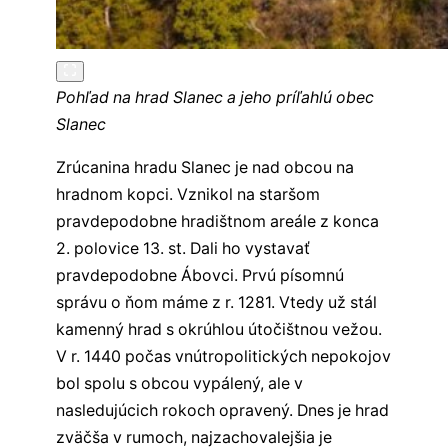
Pohľad na hrad Slanec a jeho príľahlú obec
Slanec
Zrúcanina hradu Slanec je nad obcou na
hradnom kopci. Vznikol na staršom
pravdepodobne hradištnom areále z konca
2. polovice 13. st. Dali ho vystavať
pravdepodobne Ábovci. Prvú písomnú
správu o ňom máme z r. 1281. Vtedy už stál
kamenný hrad s okrúhlou útočištnou vežou.
V r. 1440 počas vnútropolitických nepokojov
bol spolu s obcou vypálený, ale v
nasledujúcich rokoch opravený. Dnes je hrad
zväčša v rumoch, najzachovalejšia je