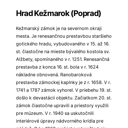
Hrad Kežmarok (Poprad)
Kežmarský zámok je na severnom okraji
mesta. Je renesančnou prestavbou staršieho
gotického hradu, vybudovaného v 15. až 16.
st. čiastočne na mieste bývalého kostola sv.
Alžbety, spomínaného v r. 1251. Renesančná
prestavba z konca 16. st. bola v r. 1624
nákladne obnovená. Ranobaroková
prestavba zámockej kaplnky je z r. 1658. V r.
1741 a 1787 zámok vyhorel. V priebehu 19. st.
došlo k devastácii objektu. Začiatkom 20. st.
zámok čiastočne upravili a priestory využili
pre múzeum. V r. 1940 sa uskutočnili
interiérové úpravy nádvorného krídla pre