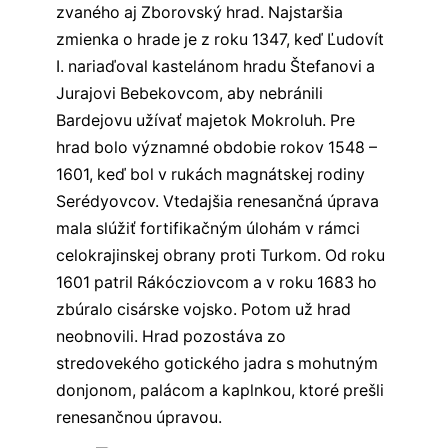
zvaného aj Zborovský hrad. Najstaršia
zmienka o hrade je z roku 1347, keď Ľudovít
I. nariaďoval kastelánom hradu Štefanovi a
Jurajovi Bebekovcom, aby nebránili
Bardejovu užívať majetok Mokroluh. Pre
hrad bolo významné obdobie rokov 1548 –
1601, keď bol v rukách magnátskej rodiny
Serédyovcov. Vtedajšia renesančná úprava
mala slúžiť fortifikačným úlohám v rámci
celokrajinskej obrany proti Turkom. Od roku
1601 patril Rákócziovcom a v roku 1683 ho
zbúralo cisárske vojsko. Potom už hrad
neobnovili. Hrad pozostáva zo
stredovekého gotického jadra s mohutným
donjonom, palácom a kaplnkou, ktoré prešli
renesančnou úpravou.