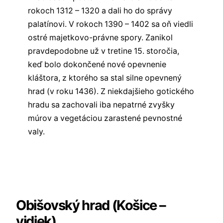
rokoch 1312 – 1320 a dali ho do správy
palatínovi. V rokoch 1390 – 1402 sa oň viedli
ostré majetkovo-právne spory. Zanikol
pravdepodobne už v tretine 15. storočia,
keď bolo dokončené nové opevnenie
kláštora, z ktorého sa stal silne opevnený
hrad (v roku 1436). Z niekdajšieho gotického
hradu sa zachovali iba nepatrné zvyšky
múrov a vegetáciou zarastené pevnostné
valy.
Všetky hrady východného Slovenska
Všetky hrady na Slovensku
✏️
Sekcia komentárov
Obišovský hrad (Košice –
vidiek)