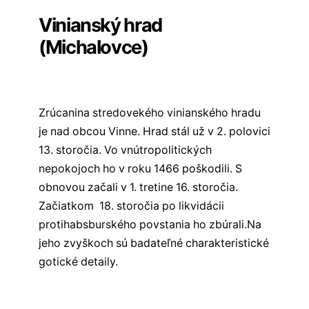
Vinianský hrad
(Michalovce)
Zrúcanina stredovekého vinianského hradu
je nad obcou Vinne. Hrad stál už v 2. polovici
13. storočia. Vo vnútropolitických
nepokojoch ho v roku 1466 poškodili. S
obnovou začali v 1. tretine 16. storočia.
Začiatkom 18. storočia po likvidácii
protihabsburského povstania ho zbúrali.Na
jeho zvyškoch sú badateľné charakteristické
gotické detaily.
Všetky hrady východného Slovenska