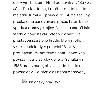
delovými baštami. Hrad postavili v r. 1357 za
Jána Turnianskeho, ktorého rod dostal do
majetku Turňu v 1. polovici 13. st. za zásluhy
preukázané panovníkovi počas tatárskeho
vpádu a obnovy krajiny. Nie je známe, či išlo
vtedy o novostavbu, alebo o obnovu a
prestavbu staršieho hradu, ktorý mohol
vzniknúť niekedy v polovici 13. st. V
protihabsburskom feudálnom Thokolyho
povstaní dal cisársky generál Schultz v r.
1685 hrad zbúrať, aby sa nedostal do rúk
povstalcov. Od tých čias nebol obnovený.
Všetky hrady východného Slovenska
Všetky hrady na Slovensku
✏️
Sekcia komentárov