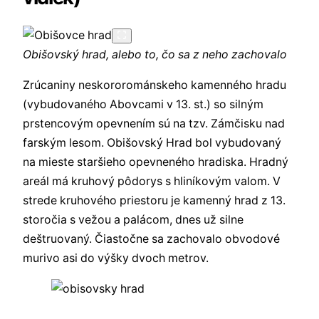
Obišovský hrad, alebo to, čo sa z neho zachovalo
Zrúcaniny neskororománskeho kamenného hradu
(vybudovaného Abovcami v 13. st.) so silným
prstencovým opevnením sú na tzv. Zámčisku nad
farským lesom. Obišovský Hrad bol vybudovaný
na mieste staršieho opevneného hradiska. Hradný
areál má kruhový pôdorys s hliníkovým valom. V
strede kruhového priestoru je kamenný hrad z 13.
storočia s vežou a palácom, dnes už silne
deštruovaný. Čiastočne sa zachovalo obvodové
murivo asi do výšky dvoch metrov.
Všetky hrady východného Slovenska