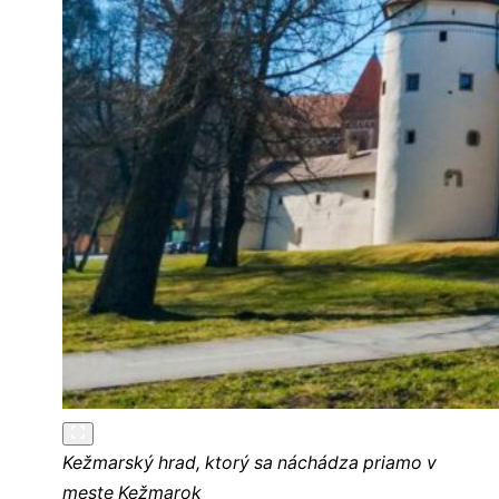
Kežmarský hrad, ktorý sa náchádza priamo v
meste Kežmarok