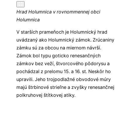
Hrad Holumnica v rovnommennej obci
Holumnica
V starších prameňoch je Holumnický hrad
uvádzaný ako Holumnický zámok. Zrúcaniny
zámku sú za obcou na miernom návrší.
Zámok bol typu goticko renesančných
zámkov bez veží, štvorcového pôdorysu a
pochádzal z prelomu 15. a 16. st. Neskôr ho
upravili. Jeho trojpodlažné obvodové múry
majú štrbinové strieľne a zvyšky renesančnej
polkruhovej štítkovej atiky.
Všetky hrady východného Slovenska
Všetky hrady na Slovensku