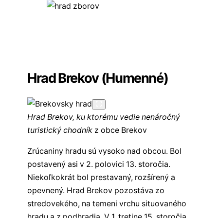
Všetky hrady východného Slovenska
Všetky hrady na Slovensku
✏️
Sekcia komentárov
Hrad Brekov (Humenné)
Hrad Brekov, ku ktorému vedie nenáročný
turistický chodník
z obce Brekov
Zrúcaniny hradu sú vysoko nad obcou. Bol
postavený asi v 2. polovici 13. storočia.
Niekoľkokrát bol prestavaný, rozšírený a
opevnený. Hrad Brekov pozostáva zo
stredovekého, na temeni vrchu situovaného
hradu a z podhradia. V 1. tretine 15. storočia