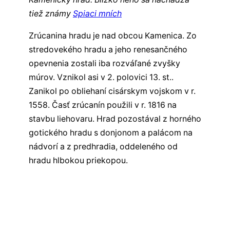
tiež známy
Spiaci mních
Zrúcanina hradu je nad obcou Kamenica. Zo
stredovekého hradu a jeho renesančného
opevnenia zostali iba rozváľané zvyšky
múrov. Vznikol asi v 2. polovici 13. st..
Zanikol po obliehaní cisárskym vojskom v r.
1558. Časť zrúcanín použili v r. 1816 na
stavbu liehovaru. Hrad pozostával z horného
gotického hradu s donjonom a palácom na
nádvorí a z predhradia, oddeleného od
hradu hlbokou priekopou.
Všetky hrady východného Slovenska
Všetky hrady na Slovensku