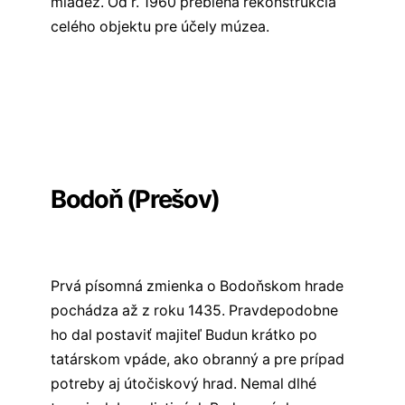
mládež. Od r. 1960 prebieha rekonštrukcia
celého objektu pre účely múzea.
Všetky hrady východného Slovenska
Všetky hrady na Slovensku
✏️
Sekcia komentárov
Bodoň (Prešov)
Prvá písomná zmienka o Bodoňskom hrade
pochádza až z roku 1435. Pravdepodobne
ho dal postaviť majiteľ Budun krátko po
tatárskom vpáde, ako obranný a pre prípad
potreby aj útočiskový hrad. Nemal dlhé