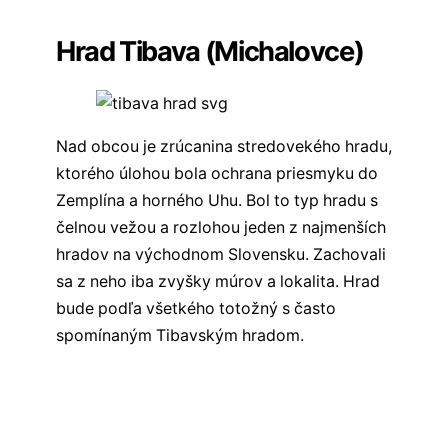
Hrad Tibava (Michalovce)
Nad obcou je zrúcanina stredovekého hradu,
ktorého úlohou bola ochrana priesmyku do
Zemplína a horného Uhu. Bol to typ hradu s
čelnou vežou a rozlohou jeden z najmenších
hradov na východnom Slovensku. Zachovali
sa z neho iba zvyšky múrov a lokalita. Hrad
bude podľa všetkého totožný s často
spomínaným Tibavským hradom.
Všetky hrady východného Slovenska
Všetky hrady na Slovensku
✏️
Sekcia komentárov