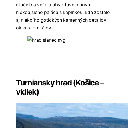
útočištná veža a obvodové murivo
niekdajšieho paláca s kaplnkou, kde zostalo
aj niekoľko gotických kamenných detailov
okien a portálov.
Všetky hrady východného Slovenska
Všetky hrady na Slovensku
✏️
Sekcia komentárov
Turniansky hrad (Košice –
vidiek)