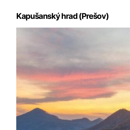
✏️
Sekcia komentárov
Kapušanský hrad (Prešov)