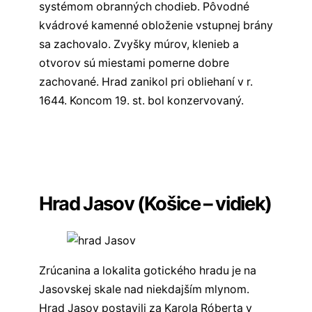
systémom obranných chodieb. Pôvodné
kvádrové kamenné obloženie vstupnej brány
sa zachovalo. Zvyšky múrov, klenieb a
otvorov sú miestami pomerne dobre
zachované. Hrad zanikol pri obliehaní v r.
1644. Koncom 19. st. bol konzervovaný.
Všetky hrady východného Slovenska
Všetky hrady na Slovensku
✏️
Sekcia komentárov
Hrad Jasov (Košice – vidiek)
Zrúcanina a lokalita gotického hradu je na
Jasovskej skale nad niekdajším mlynom.
Hrad Jasov postavili za Karola Róberta v