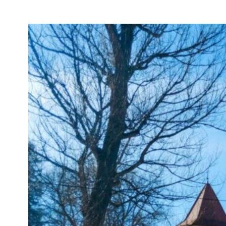
✏️
Sekcia komentárov