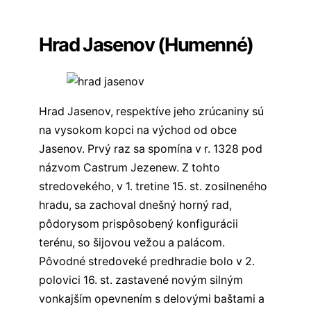
✏️
Sekcia komentárov
Hrad Jasenov (Humenné)
Hrad Jasenov, respektíve jeho zrúcaniny sú
na vysokom kopci na východ od obce
Jasenov. Prvý raz sa spomína v r. 1328 pod
názvom Castrum Jezenew. Z tohto
stredovekého, v 1. tretine 15. st. zosilneného
hradu, sa zachoval dnešný horný rad,
pôdorysom prispôsobený konfigurácii
terénu, so šijovou vežou a palácom.
Pôvodné stredoveké predhradie bolo v 2.
polovici 16. st. zastavené novým silným
vonkajším opevnením s delovými baštami a