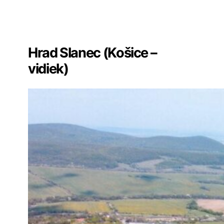
Všetky hrady na Slovensku
✏️
Sekcia komentárov
Hrad Slanec (Košice –
vidiek)