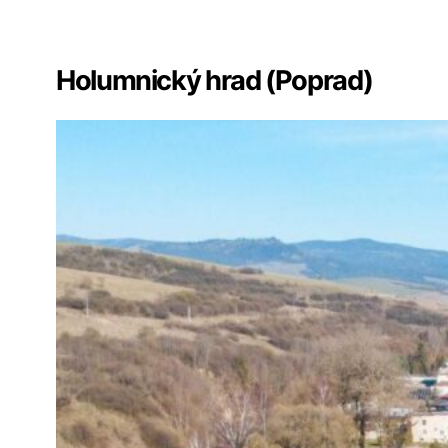
Všetky hrady na Slovensku
✏️
Sekcia komentárov
Holumnický hrad (Poprad)