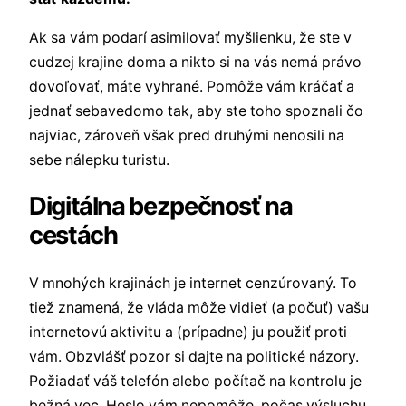
Ak sa vám podarí asimilovať myšlienku, že ste v
cudzej krajine doma a nikto si na vás nemá právo
dovoľovať, máte vyhrané. Pomôže vám kráčať a
jednať sebavedomo tak, aby ste toho spoznali čo
najviac, zároveň však pred druhými nenosili na
sebe nálepku turistu.
Digitálna bezpečnosť na
cestách
V mnohých krajinách je internet cenzúrovaný. To
tiež znamená, že vláda môže vidieť (a počuť) vašu
internetovú aktivitu a (prípadne) ju použiť proti
vám. Obzvlášť pozor si dajte na politické názory.
Požiadať váš telefón alebo počítač na kontrolu je
bežná vec. Heslo vám nepomôže, počas výsluchu,