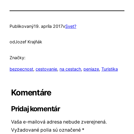
Publikovaný
19. apríla 2017
v
Svet?
od
Jozef Krajňák
Značky:
bezpecnost
, 
cestovanie
, 
na cestach
, 
peniaze
, 
Turistika
Komentáre
Pridaj komentár
Vaša e-mailová adresa nebude zverejnená.
Vyžadované polia sú označené
*