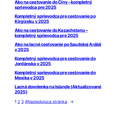
Ako na cestovanie do Číny – kompletný
sprievodca pre 2025
Kompletný sprievodca pre cestovanie po
Kirgizsku v 2025
Ako na cestovanie do Kazachstanu –
kompletný sprievodca pre 2025
Ako na lacné cestovanie po Saudskej Arábii
v 2025
Kompletný sprievodca pre cestovanie do
Jordánska v 2025
Kompletný sprievodca pre cestovanie do
Mexika v 2025
Lacná dovolenka na Islande (Aktualizované
2025)
1
2
3
4
Nasledujúca stránka
→