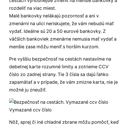
cestách výhodnejšie zmeniť na menšie bankovky a
rozdeliť na viac miest.
Malé bankovky nelákajú pozornosť a ani v
zmenárni na ulici neriskujete, že vám nebudú mať
vydať. Ideálne sú 20 a 50 eurové bankovky. Z
väčších bankoviek zmenárne nemusia mať vydať a
menšie zase môžu meniť s horším kurzom.
Pre vyššiu bezpečnosť na cestách nastavíme na
debetnej karte rozumné limity a zotrieme CCV
číslo zo zadnej strany. Tie 3 čísla sa dajú ľahko
zapamätať a v prípade, že vám zmizne karta, nie je
možné ju zneužiť.
Vymazané ccv číslo
Nôž, sprej či iné chladné zbrane môžu pomôcť, keď