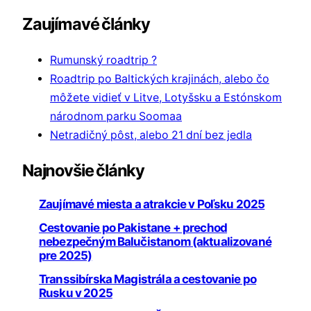
Zaujímavé články
Rumunský roadtrip ?
Roadtrip po Baltických krajinách, alebo čo
môžete vidieť v Litve, Lotyšsku a Estónskom
národnom parku Soomaa
Netradičný pôst, alebo 21 dní bez jedla
Najnovšie články
Zaujímavé miesta a atrakcie v Poľsku 2025
Cestovanie po Pakistane + prechod
nebezpečným Balučistanom (aktualizované
pre 2025)
Transsibírska Magistrála a cestovanie po
Rusku v 2025