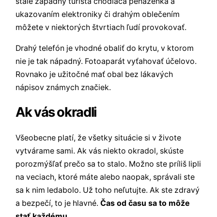
stále západný turista chodiaca peňaženka a
ukazovaním elektroniky či drahým oblečením
môžete v niektorých štvrtiach ľudí provokovať.
Drahý telefón je vhodné obaliť do krytu, v ktorom
nie je tak nápadný. Fotoaparát vyťahovať účelovo.
Rovnako je užitočné mať obal bez lákavých
nápisov známych značiek.
Ak vás okradli
Všeobecne platí, že všetky situácie si v živote
vytvárame sami. Ak vás niekto okradol, skúste
porozmýšľať prečo sa to stalo. Možno ste príliš lipli
na veciach, ktoré máte alebo naopak, správali ste
sa k nim ledabolo. Už toho neľutujte. Ak ste zdravý
a bezpečí, to je hlavné.
Čas od času sa to môže
stať každému.