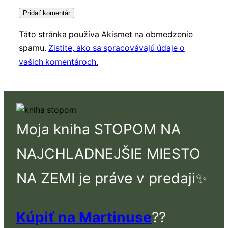
Táto stránka používa Akismet na obmedzenie
spamu.
Zistite, ako sa spracovávajú údaje o
vašich komentároch.
Moja kniha STOPOM NA
NAJCHLADNEJŠIE MIESTO
NA ZEMI je práve v predaji✨
Kúpiť na Martinuse
??