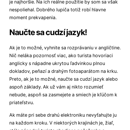
je najhoršie. Na ich reálne použitie by som sa však
nespoliehal. Dobrého lupiča totiž robí hlavne
moment prekvapenia.
Naučte sa cudzí jazyk!
Ak je to možné, vyhnite sa rozprávaniu v angličtine.
Nič neláka pozornosť viac, ako turista hovoriaci
anglicky s nápadne ukrytou ľadvinkou plnou
dokladov, peňazí a drahým fotoaparátom na krku.
Preto, ak je to možné, naučte sa cudzí jazyk alebo
aspoň základy. Ak už vám aj nikto rozumieť
nebude, aspoň sa zasmejete a smiech je kľúčom k
priateľstvu.
Ak máte pri sebe drahú elektroniku nevyťahujte ju
na každom kroku. V niektorých krajinách je, žiaľ,