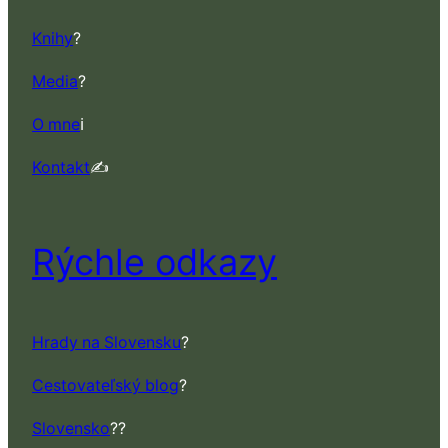
Knihy
?
Media
?
O mne
ℹ️
Kontakt
✍️
Rýchle odkazy
Hrady na Slovensku
?
Cestovateľský blog
?
Slovensko
??