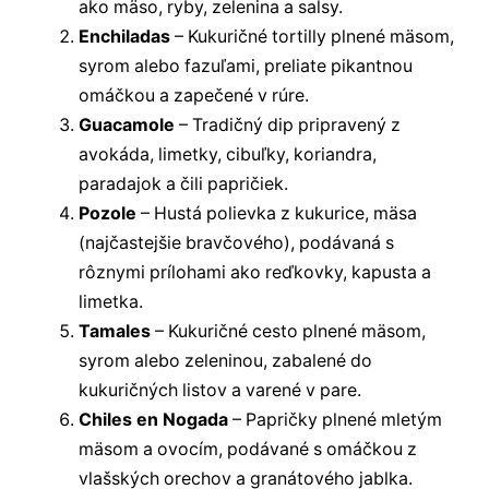
ako mäso, ryby, zelenina a salsy.
Enchiladas
– Kukuričné tortilly plnené mäsom,
syrom alebo fazuľami, preliate pikantnou
omáčkou a zapečené v rúre.
Guacamole
– Tradičný dip pripravený z
avokáda, limetky, cibuľky, koriandra,
paradajok a čili papričiek.
Pozole
– Hustá polievka z kukurice, mäsa
(najčastejšie bravčového), podávaná s
rôznymi prílohami ako reďkovky, kapusta a
limetka.
Tamales
– Kukuričné cesto plnené mäsom,
syrom alebo zeleninou, zabalené do
kukuričných listov a varené v pare.
Chiles en Nogada
– Papričky plnené mletým
mäsom a ovocím, podávané s omáčkou z
vlašských orechov a granátového jablka.