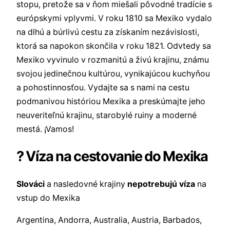
stopu, pretože sa v ňom miešali pôvodné tradície s
európskymi vplyvmi. V roku 1810 sa Mexiko vydalo
na dlhú a búrlivú cestu za získaním nezávislosti,
ktorá sa napokon skončila v roku 1821. Odvtedy sa
Mexiko vyvinulo v rozmanitú a živú krajinu, známu
svojou jedinečnou kultúrou, vynikajúcou kuchyňou
a pohostinnosťou. Vydajte sa s nami na cestu
podmanivou históriou Mexika a preskúmajte jeho
neuveriteľnú krajinu, starobylé ruiny a moderné
mestá. ¡Vamos!
? Víza na cestovanie do Mexika
Slováci
a nasledovné krajiny
nepotrebujú víza
na
vstup do Mexika
Argentina, Andorra, Australia, Austria, Barbados,