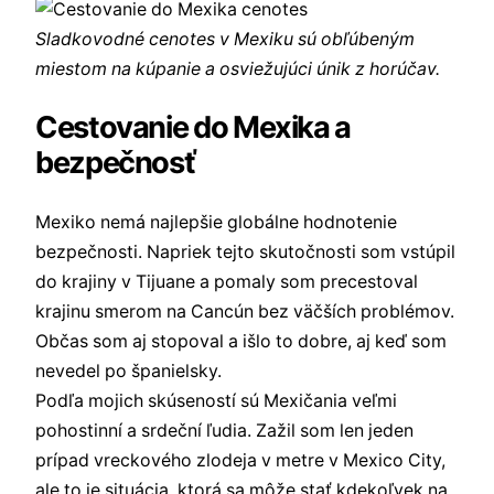
Sladkovodné cenotes v Mexiku sú obľúbeným
miestom na kúpanie a osviežujúci únik z horúčav.
Cestovanie do Mexika a
bezpečnosť
Mexiko nemá najlepšie globálne hodnotenie
bezpečnosti. Napriek tejto skutočnosti som vstúpil
do krajiny v Tijuane a pomaly som precestoval
krajinu smerom na Cancún bez väčších problémov.
Občas som aj stopoval a išlo to dobre, aj keď som
nevedel po španielsky.
Podľa mojich skúseností sú Mexičania veľmi
pohostinní a srdeční ľudia. Zažil som len jeden
prípad vreckového zlodeja v metre v Mexico City,
ale to je situácia, ktorá sa môže stať kdekoľvek na