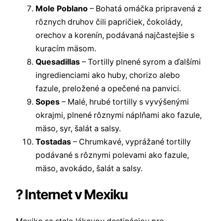
Mole Poblano
– Bohatá omáčka pripravená z
rôznych druhov čili papričiek, čokolády,
orechov a korenín, podávaná najčastejšie s
kuracím mäsom.
Quesadillas
– Tortilly plnené syrom a ďalšími
ingredienciami ako huby, chorizo alebo
fazule, preložené a opečené na panvici.
Sopes
– Malé, hrubé tortilly s vyvýšenými
okrajmi, plnené rôznymi náplňami ako fazule,
mäso, syr, šalát a salsy.
Tostadas
– Chrumkavé, vyprážané tortilly
podávané s rôznymi polevami ako fazule,
mäso, avokádo, šalát a salsy.
? Internet v Mexiku